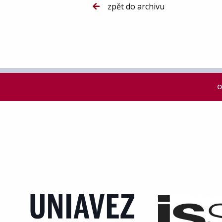
zpět do archivu
O