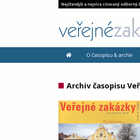
Nejčtenější a nejvíce citovaný odborný 
O časopisu & archiv
Archiv časopisu Ve