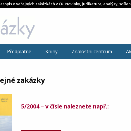
časopis o veřejných zakázkách v ČR. Novinky, judikatura, analýzy, sdílen
Předplatné
Knihy
Znalostní centrum
A
řejné zakázky
5/2004 – v čísle naleznete např.: