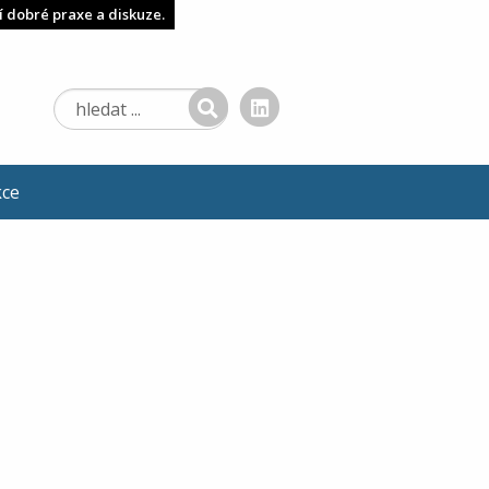
í dobré praxe a diskuze.
kce