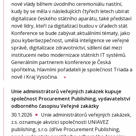
nové vlády během úvodního ceremoniálu nastíní,
kudy by se měla v následujících čtyřech letech ubírat
digitalizace českého státního aparátu, také představí
nové lídry, kteří za digitalizací budou v úřadech stát.
Konference se bude zabývat aktuálními tématy, jako
jsou kyberbezpečnost, umělá inteligence ve veřejné
správě, digitalizace zdravotnictví, sdílení dat mezi
institucemi nebo modernizace státních IT systémů.
Generálním partnerem konference je Česká
spořitelna, hlavními pořadateli je společnost Triada a
nově i Kraj Vysočina.
Unie administrátorů veřejných zakázek kupuje
společnost Procurement Publishing, vydavatelství
odborného časopisu Veřejné zakázky
30.1.2026
Unie administrátorů veřejných zakázek,
■
z.s. oznamuje akvizici společnosti UNIAVEZ
publishing, s.r.o. (dříve Procurement Publishing,