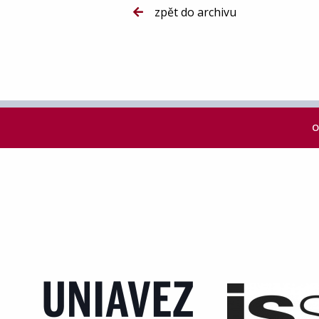
zpět do archivu
O