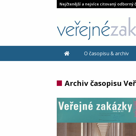
Nejčtenější a nejvíce citovaný odborný 
O časopisu & archiv
Archiv časopisu Ve