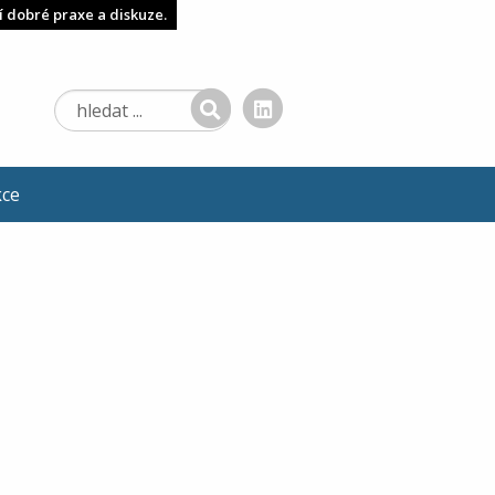
í dobré praxe a diskuze.
kce