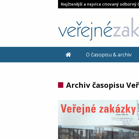
Nejčtenější a nejvíce citovaný odborný 
O časopisu & archiv
Archiv časopisu Ve