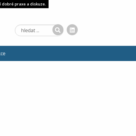
í dobré praxe a diskuze.
kce