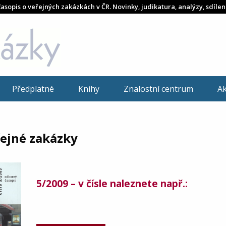
časopis o veřejných zakázkách v ČR. Novinky, judikatura, analýzy, sdílen
Předplatné
Knihy
Znalostní centrum
A
řejné zakázky
5/2009 – v čísle naleznete např.: