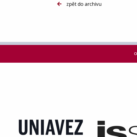
zpět do archivu
O