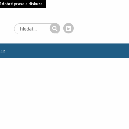
í dobré praxe a diskuze.
kce