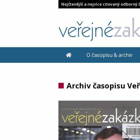
Nejčtenější a nejvíce citovaný odborný 
O časopisu & archiv
Archiv časopisu Ve