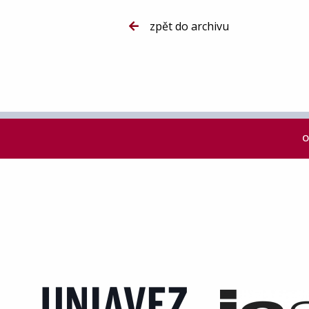
zpět do archivu
O