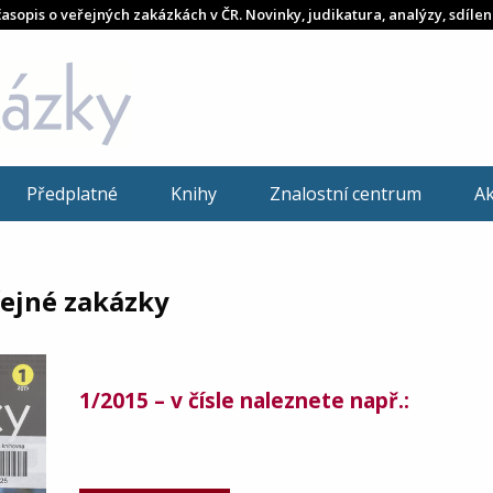
časopis o veřejných zakázkách v ČR. Novinky, judikatura, analýzy, sdílen
Předplatné
Knihy
Znalostní centrum
A
řejné zakázky
1/2015 – v čísle naleznete např.: