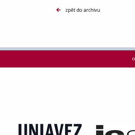
zpět do archivu
O