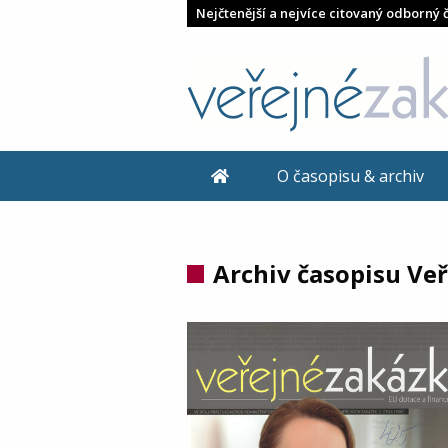
Nejčtenější a nejvíce citovaný odborný 
O časopisu & archiv
Archiv časopisu Ve