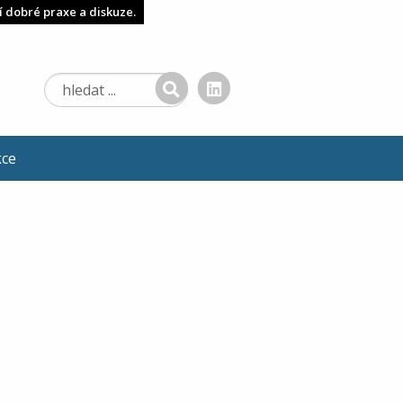
í dobré praxe a diskuze.
kce