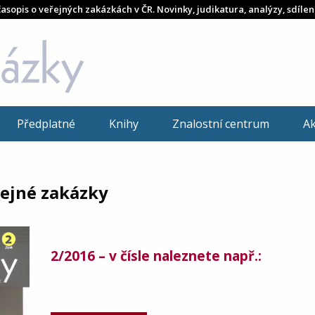
časopis o veřejných zakázkách v ČR. Novinky, judikatura, analýzy, sdílen
Předplatné
Knihy
Znalostní centrum
A
řejné zakázky
2/2016 – v čísle naleznete např.: