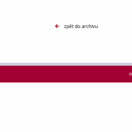
zpět do archivu
O