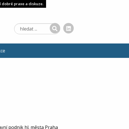
í dobré praxe a diskuze.
kce
vní podnik hl. města Praha