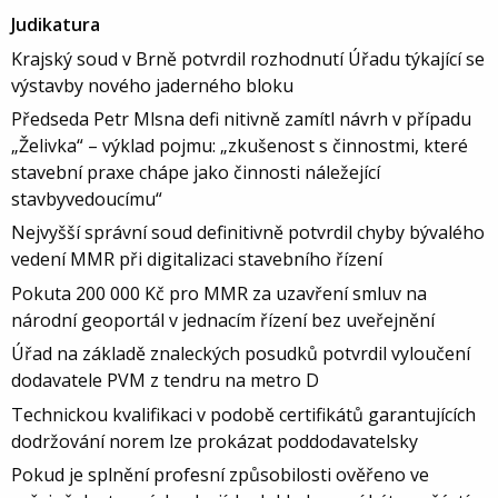
Judikatura
Krajský soud v Brně potvrdil rozhodnutí Úřadu týkající se
výstavby nového jaderného bloku
Předseda Petr Mlsna defi nitivně zamítl návrh v případu
„Želivka“ – výklad pojmu: „zkušenost s činnostmi, které
stavební praxe chápe jako činnosti náležející
stavbyvedoucímu“
Nejvyšší správní soud definitivně potvrdil chyby bývalého
vedení MMR při digitalizaci stavebního řízení
Pokuta 200 000 Kč pro MMR za uzavření smluv na
národní geoportál v jednacím řízení bez uveřejnění
Úřad na základě znaleckých posudků potvrdil vyloučení
dodavatele PVM z tendru na metro D
Technickou kvalifikaci v podobě certifikátů garantujících
dodržování norem lze prokázat poddodavatelsky
Pokud je splnění profesní způsobilosti ověřeno ve