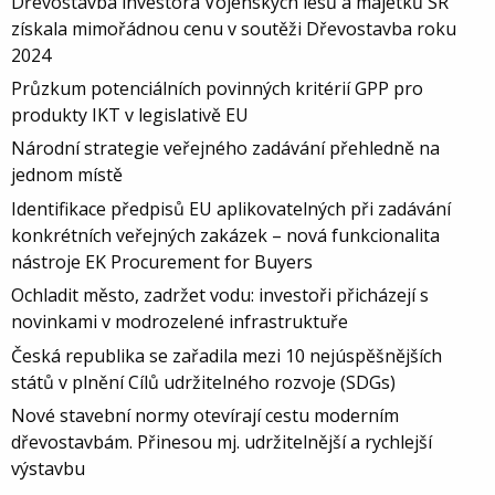
Dřevostavba investora Vojenských lesů a majetků SR
získala mimořádnou cenu v soutěži Dřevostavba roku
2024
Průzkum potenciálních povinných kritérií GPP pro
produkty IKT v legislativě EU
Národní strategie veřejného zadávání přehledně na
jednom místě
Identifikace předpisů EU aplikovatelných při zadávání
konkrétních veřejných zakázek – nová funkcionalita
nástroje EK Procurement for Buyers
Ochladit město, zadržet vodu: investoři přicházejí s
novinkami v modrozelené infrastruktuře
Česká republika se zařadila mezi 10 nejúspěšnějších
států v plnění Cílů udržitelného rozvoje (SDGs)
Nové stavební normy otevírají cestu moderním
dřevostavbám. Přinesou mj. udržitelnější a rychlejší
výstavbu