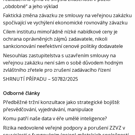
„obdobné“ a jeho výklad
Faktická změna závazku ze smlouvy na veřejnou zakázku
spočívající ve vychýlení ekonomické rovnováhy závazku
Cílem institutu mimořádně nízké nabídkové ceny je
ochrana oprávněných zájmů zadavatele, nikoli
sankcionování neefektivní cenové politiky dodavatele
Nesouhlas zastupitelstva s uzavřením smlouvy na
veřejnou zakázku není sám o sobě důvodem hodným
zvláštního zřetele pro zrušení zadávacího řízení
SHRNUTÍ PŘÍPADU – S0782/2025
Odborné články
Předběžné tržní konzultace jako strategické bojiště:
přesvědčování, vyjednávání, manipulace
Komu patří naše data v éře umělé inteligence?
Rizika nedovolené veřejné podpory a porušení ZZVZ v
souvislosti s fungováním (nejen) městských společností