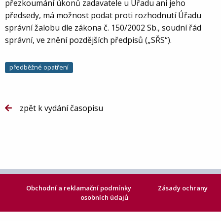
přezkoumání úkonů zadavatele u Úřadu ani jeho
předsedy, má možnost podat proti rozhodnutí Úřadu
správní žalobu dle zákona č. 150/2002 Sb., soudní řád
správní, ve znění pozdějších předpisů („SŘS“).
předběžné opatření
zpět k vydání časopisu
Obchodní a reklamační podmínky
Zásady ochrany
osobních údajů