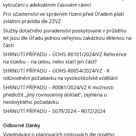
vyloučení v adekvátním časovém rámci
Pro účastenství ve správním řízení před Úřadem platí
zvláštní pravidla dle ZZVZ
Služby dotačního poradenství poskytované v průběhu
let jsou dle Úřadu jednou veřejnou zakázkou dělenou na
části
SHRNUTÍ PŘÍPADU – ÚOHS-R0101/2024/VZ Reference
na stavbu – na celou, nebo stačí jen část?
SHRNUTÍ PŘÍPADU – ÚOHS-R0054/2024/VZ - K
odůvodnění požadavku na vysokoškolské vzdělání
SHRNUTÍ PŘÍPADU – R0081/2024/VZ K možnosti
předložit „jiný rovnocenný doklad“, zejména u
neobvyklého požadavku
SHRNUTÍ PŘÍPADU – S079/2024 – R072/2024
Odborné články
Vyjednávání o plánovacích smlouvách dle nového